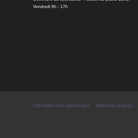
Vendredi 9h - 17h
e
tion
Chartre progrès pour
l'accessibilité aux personnes
en situation de handicap
COPYRIGHT IFPS VANNES 2019
MENTIONS LÉGALES