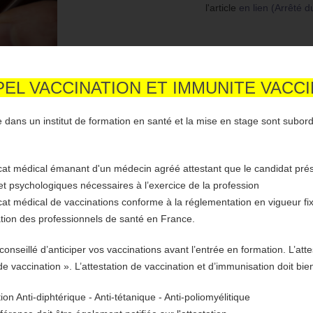
l'article
en lien (Arrêté d
EL VACCINATION ET IMMUNITE VACC
ve dans un institut de formation en santé et la mise en stage sont subor
icat médical émanant d'un médecin agréé attestant que le candidat prés
t psychologiques nécessaires à l’exercice de la profession
icat médical de vaccinations conforme à la réglementation en vigueur fix
tion des professionnels de santé en France.
s du concours de l´IFAS de Vannes et nous vous remercions pour la co
conseillé d’anticiper vos vaccinations avant l’entrée en formation. L’att
 vaccination ». L’attestation de vaccination et d’immunisation doit bien
ion Anti-diphtérique - Anti-tétanique - Anti-poliomyélitique