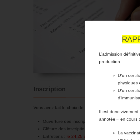
RAPP
L’admission définiti
production :
D’un certif
physiques e
Inscription
D’un certif
d’immunisa
Vous avez fait le choix de vous inscrire aux épreuve
Il est donc vivement 
annotée « en cours de
Ouverture des inscriptions :
16 février 2026
Clôture des inscriptions :
10 juin 2026 à minuit
La vaccinat
Entretiens :
le 24,25 et 26 juin 2026