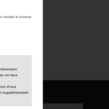
our étudier le schéma
 suivant :
rée.
nitivement.
vec un taux
ntion d’une
Certifications
on supplémentaire