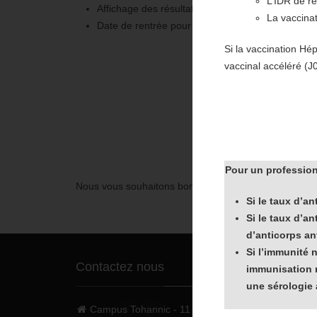
L’IDR de ré
Affichage des résultats :
03 juillet 2026 à 14h00
La vaccina
Date de rentrée pour les candidats :
24 août 202
Si la vaccination Hé
vaccinal accéléré (J
Avant tou
Pour un profession
Nous vous souhaitons bonne chance pour les épreuves 
Si le taux d’a
Si le taux d’a
d’anticorps an
Si l’immunité 
Contactez nous
immunisation 
une sérologie 
Campus Tohannic - 11 rue André Lwoff - 56000