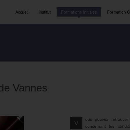
Accueil
Institut
Formations Initiales
Formation C
S de Vannes
ous pouvez retrouver 
V
concernant les condit