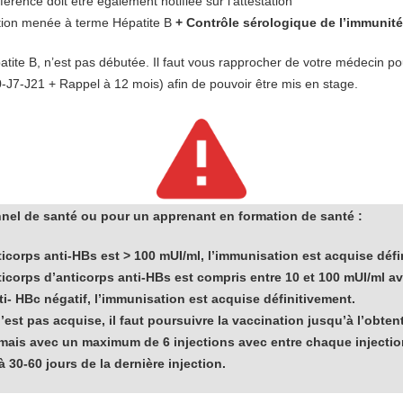
férence doit être également notifiée sur l'attestation
tion menée à terme Hépatite B
+ Contrôle sérologique de l’immunité
6
patite B, n’est pas débutée. Il faut vous rapprocher de votre médecin p
La démarche est simple et rapide.
0-J7-J21 + Rappel à 12 mois) afin de pouvoir être mis en stage.
t lisez attentivement les conditions générales en cliquant sur le bouton
Notice
Réalisez votre inscription en ligne en cliquant sur le bouton suivant :
Lien d'inscription
nel de santé ou pour un apprenant en formation de santé :
du concours. Dans l´attente de vous accueillir pour la prochaine rent
nticorps anti-HBs est > 100 mUI/ml, l’immunisation est acquise défi
nticorps d’anticorps anti-HBs est compris entre 10 et 100 mUI/ml a
ti- HBc négatif, l’immunisation est acquise définitivement.
n’est pas acquise, il faut poursuivre la vaccination jusqu’à l’obte
Suivez nous...
mais avec un maximum de 6 injections avec entre chaque injecti
à 30-60 jours de la dernière injection.