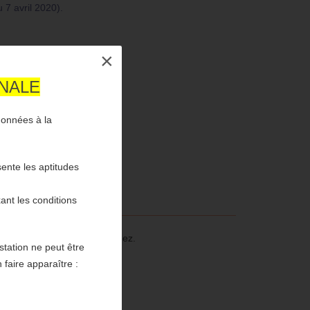
u 7 avril 2020).
×
INALE
données à la
ente les aptitudes
ant les conditions
nfiance que vous nous accordez.
estation ne peut être
 faire apparaître :